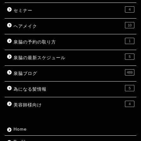
4
セミナー
10
ヘアメイク
1
泉脇の予約の取り方
5
泉脇の最新スケジュール
489
泉脇ブログ
5
為になる髪情報
4
美容師様向け
Home