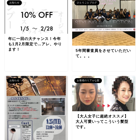
お知らせ
ひとりごとブログ
年に一回の大チャンス！今年
も1月2月限定で…アレ、やり
ます！
5年間審査員をさせていただい
て。。。
お知らせ
お客様のリアルな髪
【大人女子に超絶オススメ】
大人可愛いってこういう髪型
です。