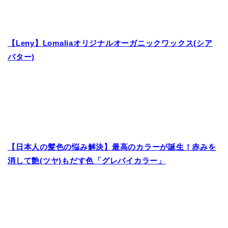
【Leny】Lomaliaオリジナルオーガニックワックス(シア
バター)
【日本人の髪色の悩み解決】最高のカラーが誕生！赤みを
消して艶(ツヤ)もだす色「グレバイカラー」