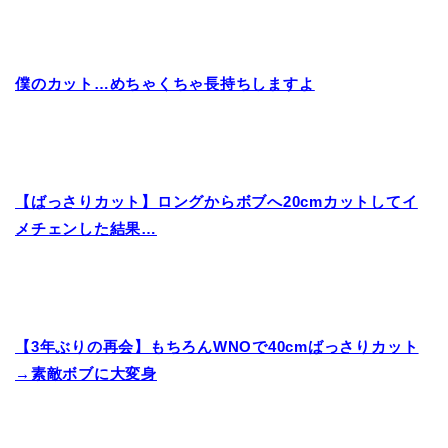
僕のカット…めちゃくちゃ長持ちしますよ
【ばっさりカット】ロングからボブへ20cmカットしてイ
メチェンした結果…
【3年ぶりの再会】もちろんWNOで40cmばっさりカット
→素敵ボブに大変身