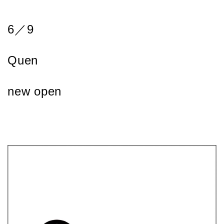
6／9
Quen
new open