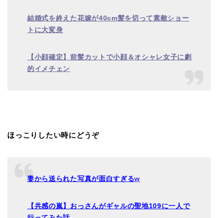
結婚式を終えた花嫁が
40cm
髪を切って素敵ショー
トに大変身
【小顔確定】前髪カットで小顔＆オシャレ女子に劇
的イメチェン
ほっこりしたい時にどうぞ
妻から送られた写真が面白すぎる
w
【共感の嵐】おっさんがギャルの聖地
109
に一人で
行ってみた話