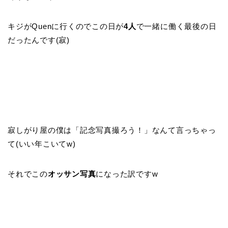
キジがQuenに行くのでこの日が
4人
で一緒に働く最後の日
だったんです(寂)
寂しがり屋の僕は「記念写真撮ろう！」なんて言っちゃっ
て(いい年こいてw)
それでこの
オッサン写真
になった訳ですw