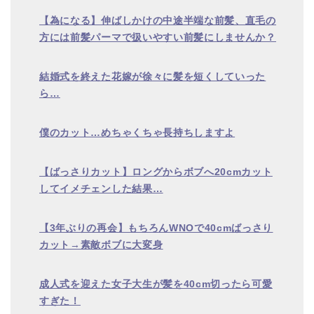
【為になる】伸ばしかけの中途半端な前髪、直毛の
方には前髪パーマで扱いやすい前髪にしませんか？
結婚式を終えた花嫁が徐々に髪を短くしていった
ら
…
僕のカット
…
めちゃくちゃ長持ちしますよ
【ばっさりカット】ロングからボブへ
20cm
カット
してイメチェンした結果
…
【
3
年ぶりの再会】もちろん
WNO
で
40cm
ばっさり
カット
→
素敵ボブに大変身
成人式を迎えた女子大生が髪を
40cm
切ったら可愛
すぎた！