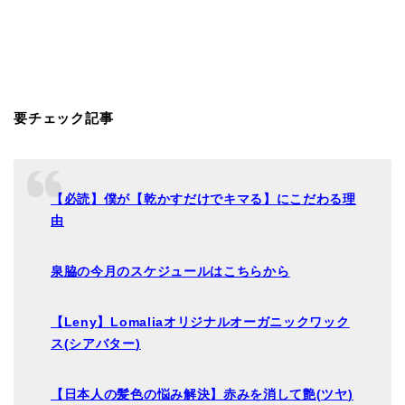
要チェック記事
【必読】僕が【乾かすだけでキマる】にこだわる理
由
泉脇の今月のスケジュールはこちらから
【
Leny
】
Lomalia
オリジナルオーガニックワック
ス
(
シアバター
)
【日本人の髪色の悩み解決】赤みを消して艶
(
ツヤ
)