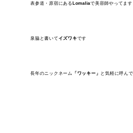
表参道・原宿にある
Lomalia
で美容師やってます
泉脇と書いて
イズワキ
です
長年のニックネーム
「ワッキー」
と気軽に呼ん