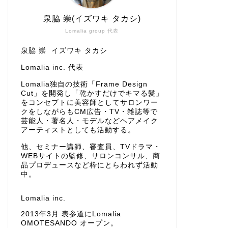
泉脇 崇(イズワキ タカシ)
Lomalia group 代表
泉脇 崇 イズワキ タカシ
Lomalia inc. 代表
Lomalia独自の技術「Frame Design
Cut」を開発し「乾かすだけでキマる髪」
をコンセプトに美容師としてサロンワー
クをしながらもCM広告・TV・雑誌等で
芸能人・著名人・モデルなどヘアメイク
アーティストとしても活動する。
他、セミナー講師、審査員、TVドラマ・
WEBサイトの監修、サロンコンサル、商
品プロデュースなど枠にとらわれず活動
中。
Lomalia inc.
2013年3月 表参道にLomalia
OMOTESANDO オープン。