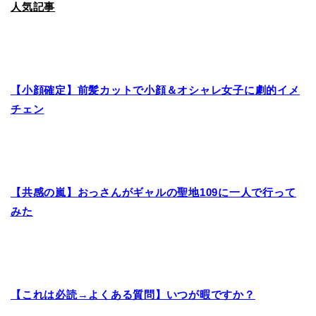
人気記事
【小顔確定】前髪カットで小顔＆オシャレ女子に劇的イメ
チェン
【共感の嵐】おっさんがギャルの聖地109に一人で行って
みた
【これは必読→よくある質問】いつが暇ですか？