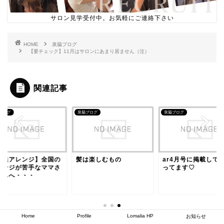
サロン見学受付中。お気軽にご連絡下さい
HOME
泉脇ブログ
【要チェック】11月はサロンにあまり居ません（泣）
関連記事
ブログ
泉脇ブログ
泉脇ブログ
は楽しむもの
ar4月号に掲載してもら
【子供アレンジ】全
ってます♡
アレンジが苦手なマ
んたちへ・・・
Home
Profile
Lomalia HP
お知らせ