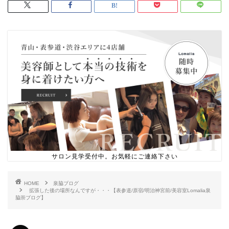
サロン見学受付中。お気軽にご連絡下さい
HOME
泉脇ブログ
拡張した後の場所なんですが・・・【表参道/原宿/明治神宮前/美容室Lomalia泉
脇崇ブログ】