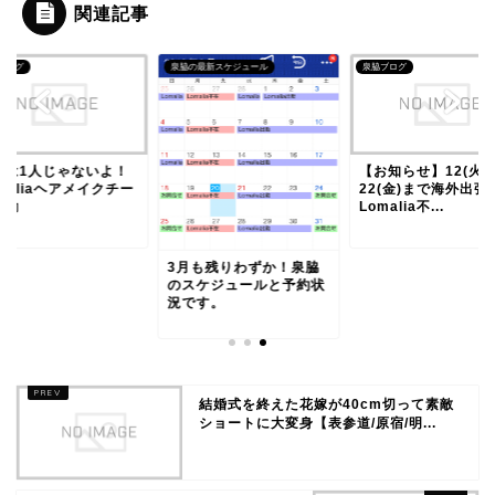
関連記事
ブログ
泉脇の最新スケジュール
泉脇ブログ
日は1人じゃないよ！
【お知らせ】12(火)
maliaヘアメイクチー
22(金)まで海外出張
始動
Lomalia不...
3月も残りわずか！泉脇
のスケジュールと予約状
況です。
結婚式を終えた花嫁が40cm切って素敵
ショートに大変身【表参道/原宿/明...