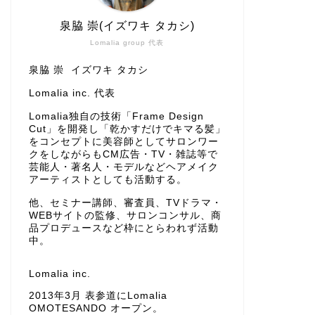
泉脇 崇(イズワキ タカシ)
Lomalia group 代表
泉脇 崇 イズワキ タカシ
Lomalia inc. 代表
Lomalia独自の技術「Frame Design
Cut」を開発し「乾かすだけでキマる髪」
をコンセプトに美容師としてサロンワー
クをしながらもCM広告・TV・雑誌等で
芸能人・著名人・モデルなどヘアメイク
アーティストとしても活動する。
他、セミナー講師、審査員、TVドラマ・
WEBサイトの監修、サロンコンサル、商
品プロデュースなど枠にとらわれず活動
中。
Lomalia inc.
2013年3月 表参道にLomalia
OMOTESANDO オープン。