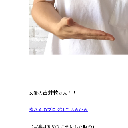
吉井怜
女優の
さん！！
怜さんのブログはこちらから
（写真は初めてお会いした時の）