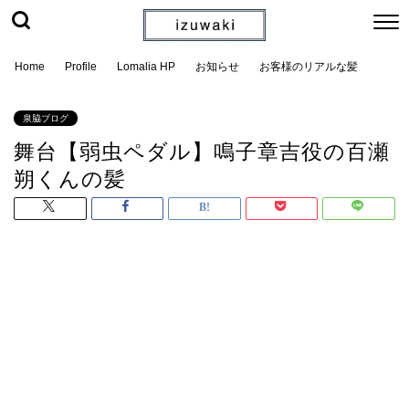
Home
Profile
Lomalia HP
お知らせ
お客様のリアルな髪
泉脇ブログ
舞台【弱虫ペダル】鳴子章吉役の百瀬
朔くんの髪