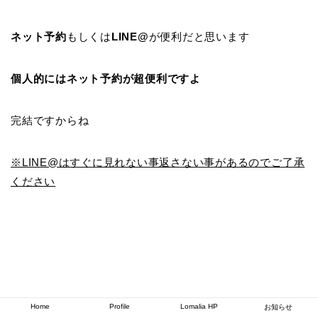
ネット予約
もしくは
LINE@
が便利だと思います
個人的にはネット予約が超便利ですよ
完結ですからね
※LINE@はすぐに見れない事返さない事があるのでご了承
ください
ネット予約はこちらから
Home
Profile
Lomalia HP
お知らせ