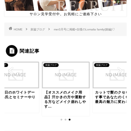
サロン見学受付中。お気軽にご連絡下さい
HOME
泉脇ブログ
mer3月号に掲載⇨自慢のLomalia family(娘編)♡
関連記事
ブログ
泉脇ブログ
泉脇ブログ
月14日のホワイトデー
【オススメのメイク用
カットで髪のクセを
木島氏とセミナーやり
品】汗かきの方や運動す
す事であなたのくせ
す
る方などメイク崩れしや
最高の魅力に変わる 
す...