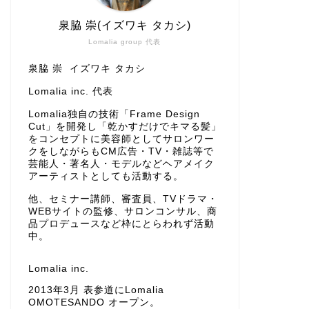
泉脇 崇(イズワキ タカシ)
Lomalia group 代表
泉脇 崇 イズワキ タカシ
Lomalia inc. 代表
Lomalia独自の技術「Frame Design
Cut」を開発し「乾かすだけでキマる髪」
をコンセプトに美容師としてサロンワー
クをしながらもCM広告・TV・雑誌等で
芸能人・著名人・モデルなどヘアメイク
アーティストとしても活動する。
他、セミナー講師、審査員、TVドラマ・
WEBサイトの監修、サロンコンサル、商
品プロデュースなど枠にとらわれず活動
中。
Lomalia inc.
2013年3月 表参道にLomalia
OMOTESANDO オープン。