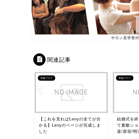
サロン見学受
関連記事
泉脇ブログ
泉脇ブログ
アイテム】
【これを見ればLenyの全てが分
結婚式を終
。
かる】Lenyのページが完成しま
て素敵ショ
した
道/原宿/明