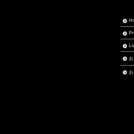
H
Pr
L
お
お