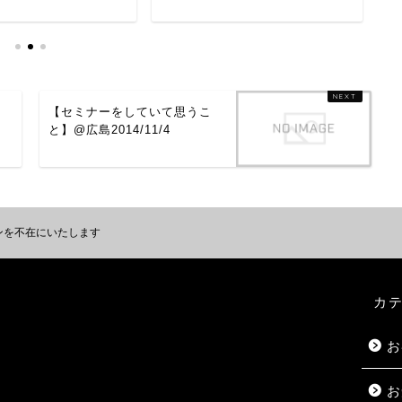
【セミナーをしていて思うこ
と】@広島2014/11/4
ンを不在にいたします
カ
お
お