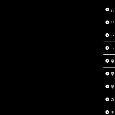
お
ひ
セ
ヘ
泉
泉
泉
為
美