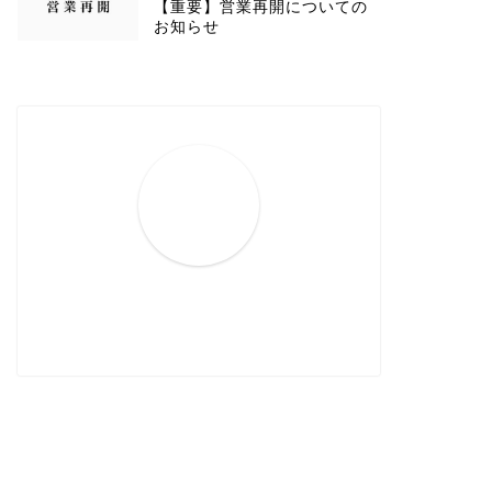
【重要】営業再開についての
お知らせ
脇ブログ
泉脇ブログ
これを見ればLenyの全てが分
結婚式を終えた花嫁が40cm切っ
る】Lenyのページが完成しま
て素敵ショートに大変身【表参
た
道/原宿/明治神宮前/美...