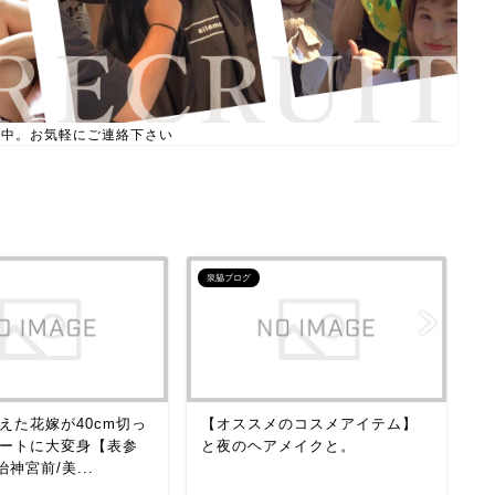
付中。お気軽にご連絡下さい
泉脇ブログ
泉
えた花嫁が40cm切っ
【オススメのコスメアイテム】
【
ートに大変身【表参
と夜のヘアメイクと。
か
治神宮前/美...
し