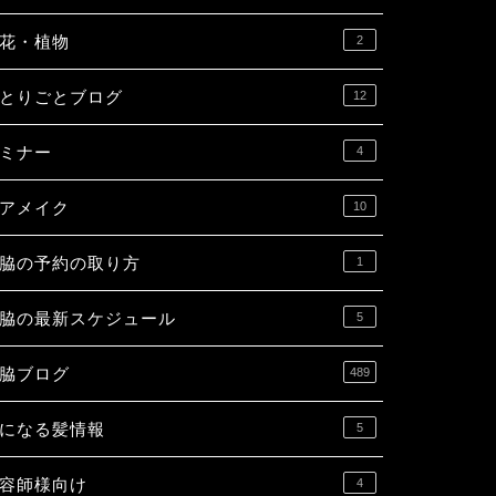
花・植物
2
とりごとブログ
12
ミナー
4
アメイク
10
脇の予約の取り方
1
脇の最新スケジュール
5
脇ブログ
489
になる髪情報
5
容師様向け
4