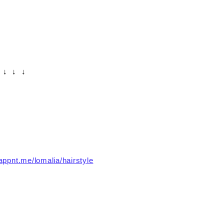
↓ ↓ ↓
.appnt.me/lomalia/hairstyle