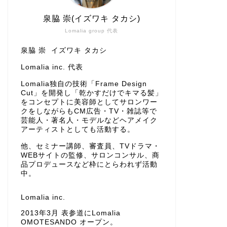
泉脇 崇(イズワキ タカシ)
Lomalia group 代表
泉脇 崇 イズワキ タカシ
Lomalia inc. 代表
Lomalia独自の技術「Frame Design
Cut」を開発し「乾かすだけでキマる髪」
をコンセプトに美容師としてサロンワー
クをしながらもCM広告・TV・雑誌等で
芸能人・著名人・モデルなどヘアメイク
アーティストとしても活動する。
他、セミナー講師、審査員、TVドラマ・
WEBサイトの監修、サロンコンサル、商
品プロデュースなど枠にとらわれず活動
中。
Lomalia inc.
2013年3月 表参道にLomalia
OMOTESANDO オープン。