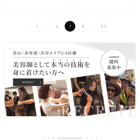
...
...
1
6
7
8
50