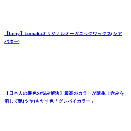
【Leny】Lomaliaオリジナルオーガニックワックス(シア
バター)
【日本人の髪色の悩み解決】最高のカラーが誕生！赤みを
消して艶(ツヤ)もだす色「グレバイカラー」