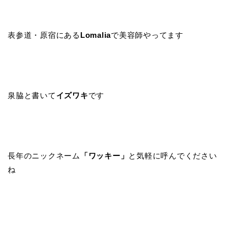
表参道・原宿にある
Lomalia
で美容師やってます
泉脇と書いて
イズワキ
です
長年のニックネーム
「ワッキー」
と気軽に呼んでください
ね