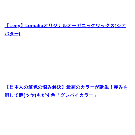
【Leny】Lomaliaオリジナルオーガニックワックス(シア
バター)
【日本人の髪色の悩み解決】最高のカラーが誕生！赤みを
消して艶(ツヤ)もだす色「グレバイカラー」