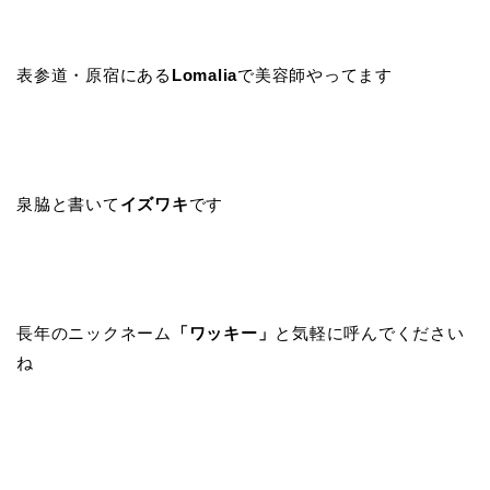
表参道・原宿にある
Lomalia
で美容師やってます
泉脇と書いて
イズワキ
です
長年のニックネーム
「ワッキー」
と気軽に呼んでください
ね