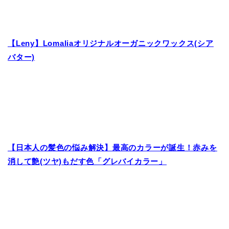
【Leny】Lomaliaオリジナルオーガニックワックス(シア
バター)
【日本人の髪色の悩み解決】最高のカラーが誕生！赤みを
消して艶(ツヤ)もだす色「グレバイカラー」