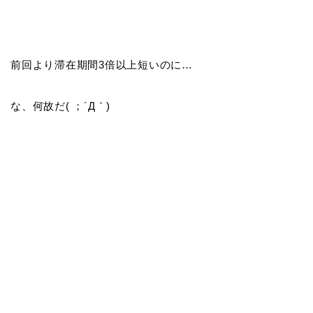
前回より滞在期間3倍以上短いのに…
な、何故だ( ；´Д｀)