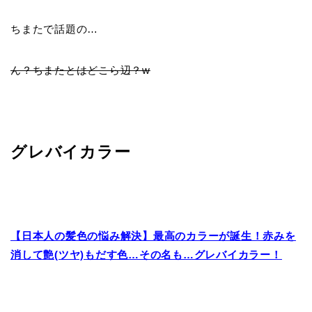
ちまたで話題の…
ん？ちまたとはどこら辺？w
グレバイカラー
【日本人の髪色の悩み解決】最高のカラーが誕生！赤みを
消して艶(ツヤ)もだす色…その名も…グレバイカラー！