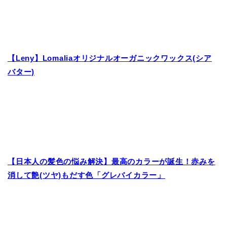
【Leny】Lomaliaオリジナルオーガニックワックス(シア
バター)
【日本人の髪色の悩み解決】最高のカラーが誕生！赤みを
消して艶(ツヤ)もだす色「グレバイカラー」