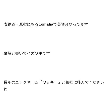
表参道・原宿にある
Lomalia
で美容師やってます
泉脇と書いて
イズワキ
です
長年のニックネーム
「ワッキー」
と気軽に呼んでください
ね