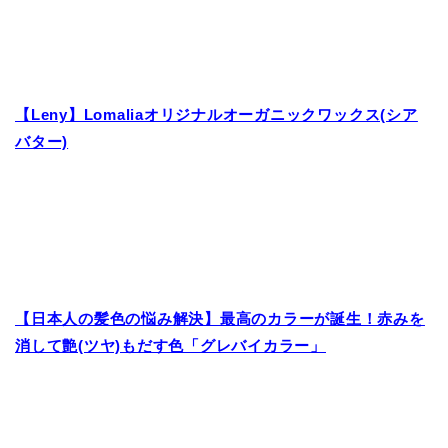
【Leny】Lomaliaオリジナルオーガニックワックス(シア
バター)
【日本人の髪色の悩み解決】最高のカラーが誕生！赤みを
消して艶(ツヤ)もだす色「グレバイカラー」