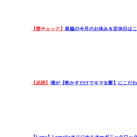
【要チェック】
泉脇の今月のお休み＆定休日は
【必読】
僕が【乾かすだけでキマる髪】にこだ
【Leny】Lomaliaオリジナルオーガニックワッ