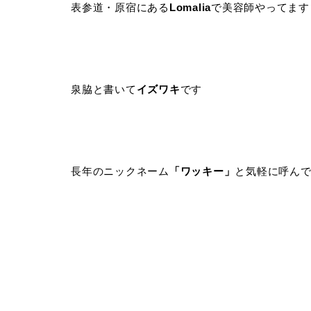
表参道・原宿にある
Lomalia
で美容師やってます
泉脇と書いて
イズワキ
です
長年のニックネーム
「ワッキー」
と気軽に呼ん