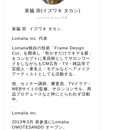
泉脇 崇(イズワキ タカシ)
Lomalia group 代表
泉脇 崇 イズワキ タカシ
Lomalia inc. 代表
Lomalia独自の技術「Frame Design
Cut」を開発し「乾かすだけでキマる髪」
をコンセプトに美容師としてサロンワー
クをしながらもCM広告・TV・雑誌等で
芸能人・著名人・モデルなどヘアメイク
アーティストとしても活動する。
他、セミナー講師、審査員、TVドラマ・
WEBサイトの監修、サロンコンサル、商
品プロデュースなど枠にとらわれず活動
中。
Lomalia inc.
2013年3月 表参道にLomalia
OMOTESANDO オープン。