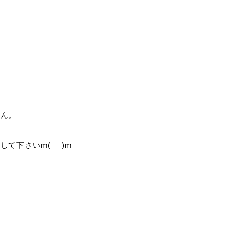
せん。
下さいm(_ _)m