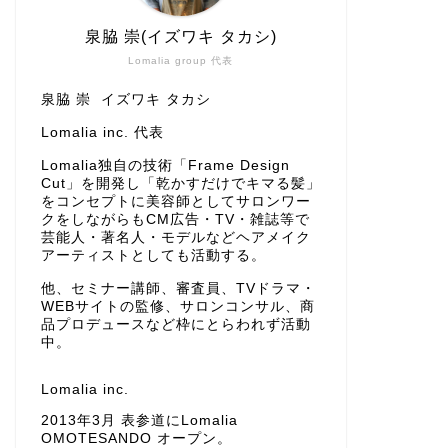
泉脇 崇(イズワキ タカシ)
Lomalia group 代表
泉脇 崇 イズワキ タカシ
Lomalia inc. 代表
Lomalia独自の技術「Frame Design
Cut」を開発し「乾かすだけでキマる髪」
をコンセプトに美容師としてサロンワー
クをしながらもCM広告・TV・雑誌等で
芸能人・著名人・モデルなどヘアメイク
アーティストとしても活動する。
他、セミナー講師、審査員、TVドラマ・
WEBサイトの監修、サロンコンサル、商
品プロデュースなど枠にとらわれず活動
中。
Lomalia inc.
2013年3月 表参道にLomalia
OMOTESANDO オープン。