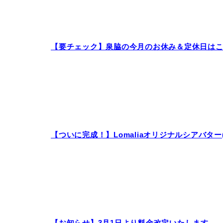
【要チェック】泉脇の今月のお休み＆定休日は
【ついに完成！】Lomaliaオリジナルシアバター
【お知らせ】3月1日より料金改定いたします