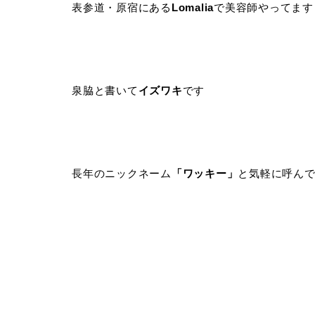
表参道・原宿にある
Lomalia
で美容師やってます
泉脇と書いて
イズワキ
です
長年のニックネーム
「ワッキー」
と気軽に呼ん