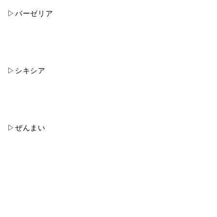
▷バーゼリア
▷シキシア
▷ぜんまい