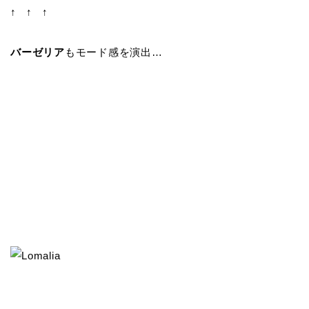
↑ ↑ ↑
バーゼリア
もモード感を演出…