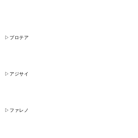
▷プロテア
▷アジサイ
▷ファレノ