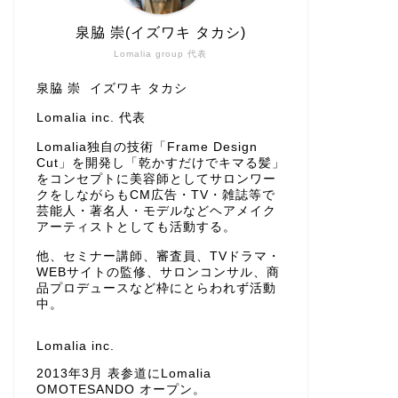
泉脇 崇(イズワキ タカシ)
Lomalia group 代表
泉脇 崇 イズワキ タカシ
Lomalia inc. 代表
Lomalia独自の技術「Frame Design
Cut」を開発し「乾かすだけでキマる髪」
をコンセプトに美容師としてサロンワー
クをしながらもCM広告・TV・雑誌等で
芸能人・著名人・モデルなどヘアメイク
アーティストとしても活動する。
他、セミナー講師、審査員、TVドラマ・
WEBサイトの監修、サロンコンサル、商
品プロデュースなど枠にとらわれず活動
中。
Lomalia inc.
2013年3月 表参道にLomalia
OMOTESANDO オープン。