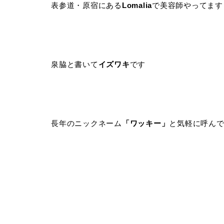
表参道・原宿にある
Lomalia
で美容師やってます
泉脇と書いて
イズワキ
です
長年のニックネーム
「ワッキー」
と気軽に呼ん