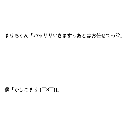
まりちゃん「バッサリいきますっあとはお任せでっ♡」
僕「かしこまり|(￣3￣)|」