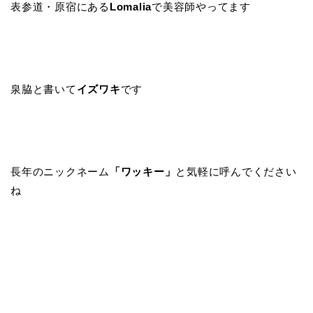
表参道・原宿にある
Lomalia
で美容師やってます
泉脇と書いて
イズワキ
です
長年のニックネーム
「ワッキー」
と気軽に呼んでください
ね