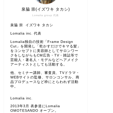
泉脇 崇(イズワキ タカシ)
Lomalia group 代表
泉脇 崇 イズワキ タカシ
Lomalia inc. 代表
Lomalia独自の技術「Frame Design
Cut」を開発し「乾かすだけでキマる髪」
をコンセプトに美容師としてサロンワー
クをしながらもCM広告・TV・雑誌等で
芸能人・著名人・モデルなどヘアメイク
アーティストとしても活動する。
他、セミナー講師、審査員、TVドラマ・
WEBサイトの監修、サロンコンサル、商
品プロデュースなど枠にとらわれず活動
中。
Lomalia inc.
2013年3月 表参道にLomalia
OMOTESANDO オープン。