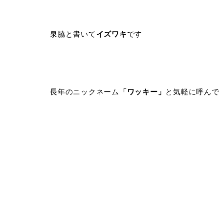
泉脇と書いて
イズワキ
です
長年のニックネーム
「ワッキー」
と気軽に呼ん