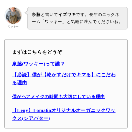
泉脇
と書いて
イズワキ
です。
長年のニックネ
ーム
「ワッキー」
と気軽に呼んでくださいね。
ワッキー
まずはこちらをどうぞ

泉脇(ワッキー)って誰？
【必読】僕が【乾かすだけでキマる】にこだわ
る理由
僕がヘアメイクの時間も大切にしている理由
【
Leny
】
Lomalia
オリジナルオーガニックワッ
クス
(
シアバター
)