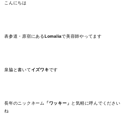
こんにちは
表参道・原宿にある
Lomalia
で美容師やってます
泉脇と書いて
イズワキ
です
長年のニックネーム
「ワッキー」
と気軽に呼んでください
ね