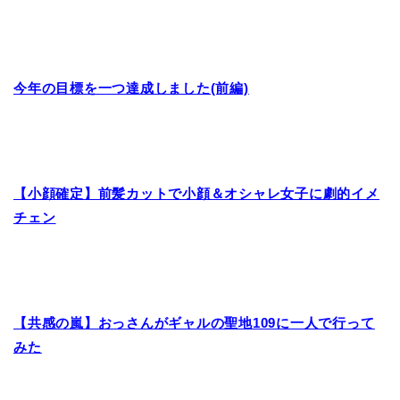
今年の目標を一つ達成しました(前編)
【小顔確定】前髪カットで小顔＆オシャレ女子に劇的イメ
チェン
【共感の嵐】おっさんがギャルの聖地109に一人で行って
みた