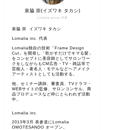
泉脇 崇(イズワキ タカシ)
Lomalia group 代表
泉脇 崇 イズワキ タカシ
Lomalia inc. 代表
Lomalia独自の技術「Frame Design
Cut」を開発し「乾かすだけでキマる髪」
をコンセプトに美容師としてサロンワー
クをしながらもCM広告・TV・雑誌等で
芸能人・著名人・モデルなどヘアメイク
アーティストとしても活動する。
他、セミナー講師、審査員、TVドラマ・
WEBサイトの監修、サロンコンサル、商
品プロデュースなど枠にとらわれず活動
中。
Lomalia inc.
2013年3月 表参道にLomalia
OMOTESANDO オープン。