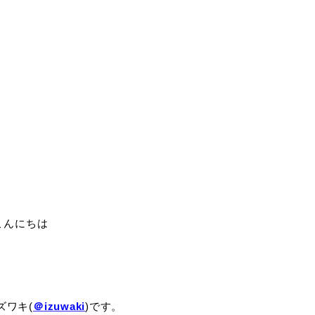
こんにちは
ズワキ(
＠izuwaki
)です。