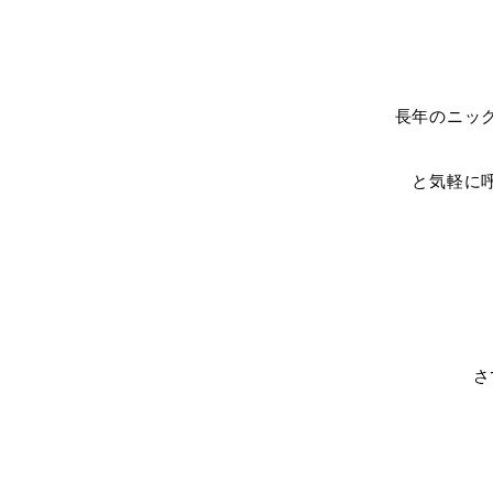
長年のニッ
と気軽に
さ